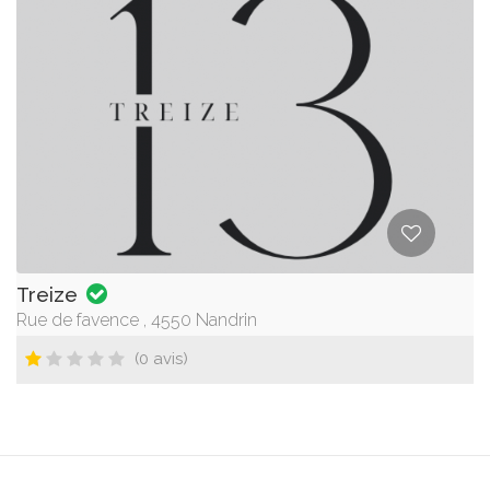
Treize
Rue de favence , 4550 Nandrin
(0 avis)